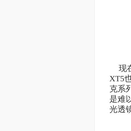
现
XT5
克系
是难
光透