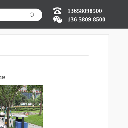
13658098500
136 5809 8500
39