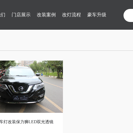
我们
门店展示
改装案例
改灯流程
豪车升级
车灯改装保力狮LED双光透镜